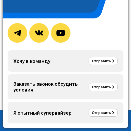
Под руководством супервайзеров ООО «КОМТЭК» было
выполнено строительство наклонно-направленной
поглощающей скважины с рекордным показателем данного
типа скважин (скорость бурения 4,86 сут. /1000 метров при
ранее поставленном рекорде 6,04 сут. /1000 метров).
Фактический срок строительства был реализован
оперативнее запланированного на 1,4 суток и составил итого
14,23 суток.
Хочу в команду
Отправить
Заказать звонок обсудить
Отправить
условия
Я опытный супервайзер
Отправить
119121, г. Москва, ул. Погодинская д. 4, этаж/помещ. 1/XIX, ком.1
info@comtek-llc.ru