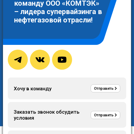
Авторская методика
команду ООО «КОМТЭК»
проведения проверкок
– лидера супервайзинга в
и фиксации результатов
нефтегазовой отрасли!
Непрерывная
работа
с подрядчиками
Участие специалистов КОМТЭК в совещаниях с
представителями подрядчика, консультации и
обратная связь
Хочу в команду
Отправить
Доступ ко всей информации по проекту 24/7 в
личном кабинете заказчика
Заказать звонок обсудить
Отправить
условия